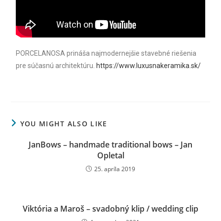
PORCELANOSA prináša najmodernejšie stavebné riešenia
pre súčasnú architektúru.
https://www.luxusnakeramika.sk/
YOU MIGHT ALSO LIKE
JanBows – handmade traditional bows – Jan
Opletal
25. apríla 2019
Viktória a Maroš – svadobný klip / wedding clip