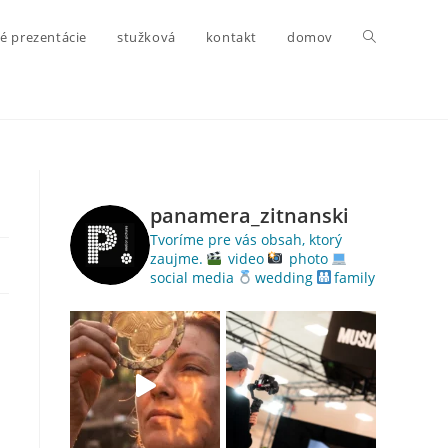
é prezentácie
stužková
kontakt
domov
panamera_zitnanski
Tvoríme pre vás obsah, ktorý
zaujme.
video
photo
social media
wedding
family