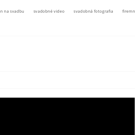
n na svadbu
svadobné video
svadobná fotografia
firemn