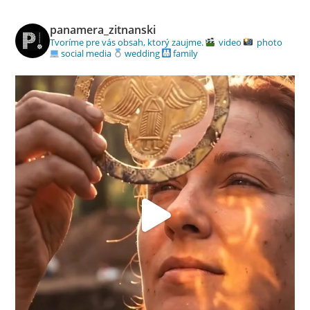
panamera_zitnanski
Tvoríme pre vás obsah, ktorý zaujme.
video
photo
social media
wedding
family