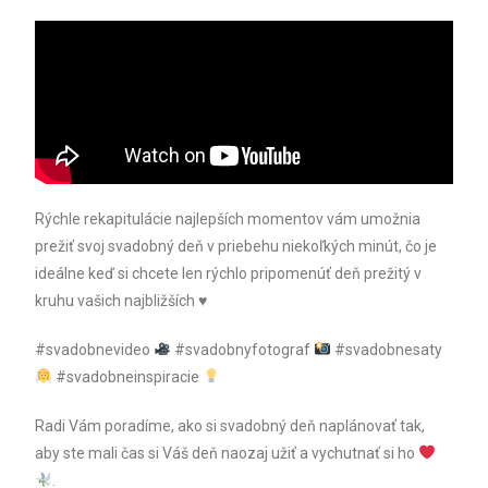
Rýchle rekapitulácie najlepších momentov vám umožnia
prežiť svoj svadobný deň v priebehu niekoľkých minút, čo je
ideálne keď si chcete len rýchlo pripomenúť deň prežitý v
kruhu vašich najbližších ♥
#svadobnevideo
#svadobnyfotograf
#svadobnesaty
#svadobneinspiracie
Radi Vám poradíme, ako si svadobný deň naplánovať tak,
aby ste mali čas si Váš deň naozaj užiť a vychutnať si ho
.