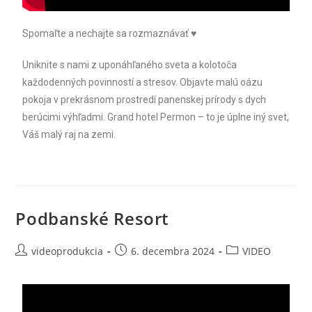
Spomaľte a nechajte sa rozmaznávať ♥
Uniknite s nami z uponáhľaného sveta a kolotoča
každodenných povinností a stresov. Objavte malú oázu
pokoja v prekrásnom prostredí panenskej prírody s dych
berúcimi výhľadmi. Grand hotel Permon – to je úplne iný svet,
Váš malý raj na zemi. ‪
Podbanské Resort
videoprodukcia
6. decembra 2024
VIDEO