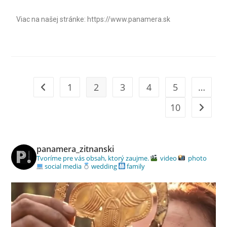
Viac na našej stránke: https://www.panamera.sk
1
2
3
4
5
…
10
panamera_zitnanski
Tvoríme pre vás obsah, ktorý zaujme.
video
photo
social media
wedding
family