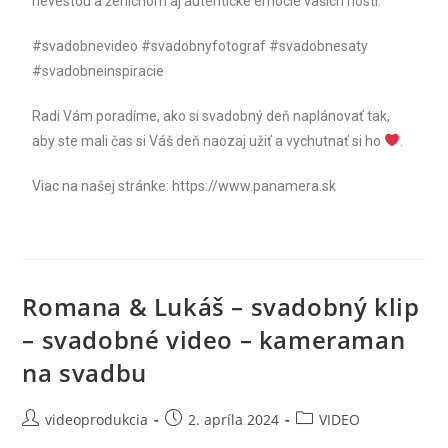
nevestou a ženíchom aj autentické emócie vašich hostí.
#svadobnevideo #svadobnyfotograf #svadobnesaty
#svadobneinspiracie
Radi Vám poradíme, ako si svadobný deň naplánovať tak,
aby ste mali čas si Váš deň naozaj užiť a vychutnať si ho
.
Viac na našej stránke: https://www.panamera.sk
Romana & Lukáš – svadobný klip
– svadobné video – kameraman
na svadbu
videoprodukcia
2. apríla 2024
VIDEO