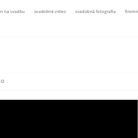
n na svadbu
svadobné video
svadobná fotografia
firemn
EO