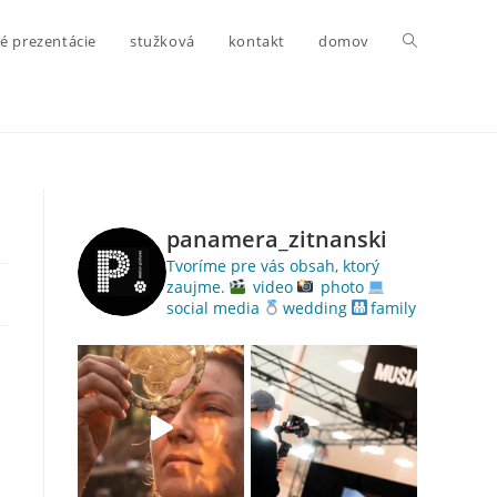
é prezentácie
stužková
kontakt
domov
panamera_zitnanski
Tvoríme pre vás obsah, ktorý
zaujme.
video
photo
social media
wedding
family