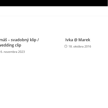
omáš – svadobný klip /
Ivka @ Marek
wedding clip
18. októbra 2016
16. novembra 2023