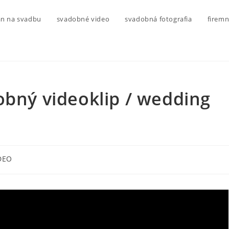
n na svadbu
svadobné video
svadobná fotografia
firemn
obný videoklip / wedding
DEO