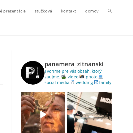
é prezentácie
stužková
kontakt
domov
panamera_zitnanski
Tvoríme pre vás obsah, ktorý
zaujme.
video
photo
social media
wedding
family